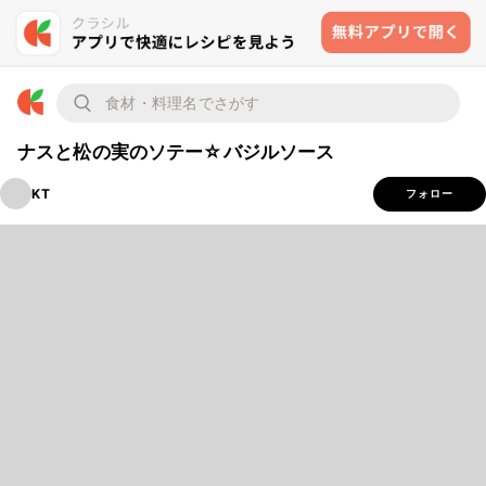
ナスと松の実のソテー☆バジルソース
KT
フォロー