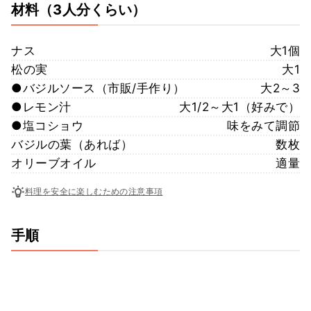
材料
（3人分くらい）
ナス
大1個
松の実
大1
●バジルソース（市販/手作り）
大2～3
●レモン汁
大1/2～大1（好みで）
●塩コショウ
味をみて調節
バジルの葉（あれば）
数枚
オリーブオイル
適量
料理を安全に楽しむための注意事項
手順