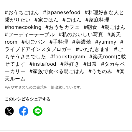
#おうちごはん
#japanesefood
#料理好きな人と
繋がりたい
#家ごはん
#ごはん
#家庭料理
#homecooking
#おうちカフェ
#朝食
#朝ごはん
#フーディーテーブル
#私のおいしい写真
#楽天
room
#朝ごパン
#手料理
#美濃焼
#yummy
#
ライブドアインスタブロガー
#いただきます
#ご
ちそうさまでした
#foodstagram
#楽天roomに載
せてます
#instafood
#器好き
#日常
#タカキベ
ーカリー
#家族で食べる朝ごはん
#うちのみ
#楽
天ルーム
※みやすさのために書式を一部改変しています。
このレシピをシェアする