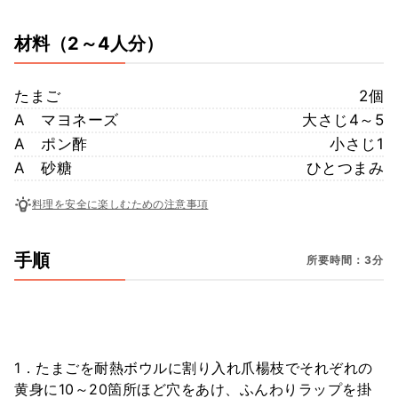
材料
（2～4人分）
たまご
2個
A マヨネーズ
大さじ4～5
A ポン酢
小さじ1
A 砂糖
ひとつまみ
料理を安全に楽しむための注意事項
手順
所要時間：3分
1．たまごを耐熱ボウルに割り入れ爪楊枝でそれぞれの
黄身に10～20箇所ほど穴をあけ、ふんわりラップを掛