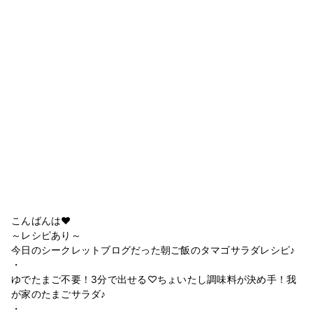
こんばんは❤
～レシピあり～
今日のシークレットブログだった朝ご飯のタマゴサラダレシピ♪
・
ゆでたまご不要！3分で出せる♡ちょいたし調味料が決め手！我
が家のたまごサラダ♪
・