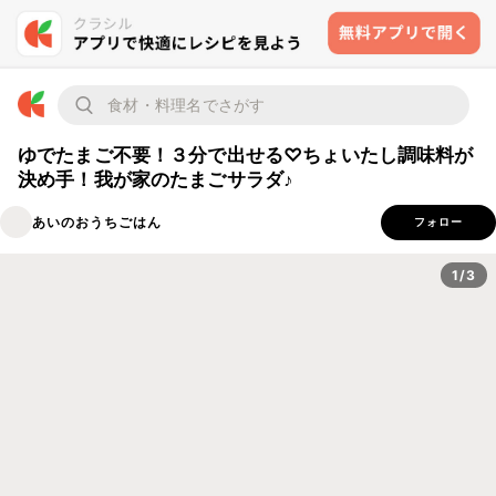
ゆでたまご不要！３分で出せる♡ちょいたし調味料が
決め手！我が家のたまごサラダ♪
あいのおうちごはん
フォロー
1/3