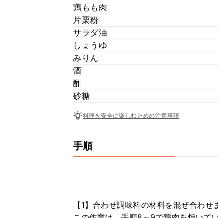
鶏もも肉
片栗粉
サラダ油
しょうゆ
みりん
酒
酢
砂糖
料理を安全に楽しむための注意事項
手順
【1】合わせ調味料の材料を混ぜ合わせ
この作業は、手順8～9で鶏肉を焼いて