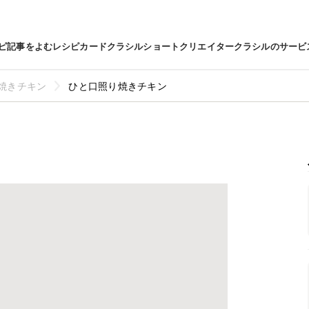
ピ
記事をよむ
レシピカード
クラシルショート
クリエイター
クラシルのサービ
焼きチキン
ひと口照り焼きチキン