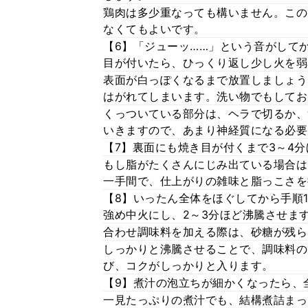
鶏肉は多少重なっても構いません。この
なくてもよいです。
【6】「ジューッ……」という音がして
目が付いたら、ひっくり返し少し火を弱
表面が白っぽくなるまで放置しましょう
はがれてしまいます。洗い物でもしてお
くっついている部分は、ヘラで切るか、
いきますので、あまり神経質になる必要
【7】裏面にも焼き目が付くまで3～4
もし脂がたくさんにじみ出ている場合は
一手間で、仕上がりの雑味と脂っこさを
【8】いったん全体をほぐしてから手順
強め中火にし、2～3分ほど沸騰させま
合わせ調味料を加える際は、砂糖が残ら
しっかりと沸騰させることで、調味料の
び、コクがしっかりと入ります。
【9】煮汁の泡立ちが細かくなったら、
一見たっぷりの煮汁でも、結構煮詰まっ