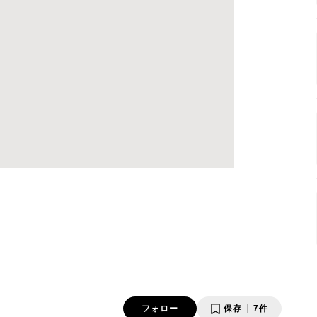
フォロー
保存
7件