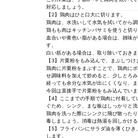
対応しましょう。
【2】鶏肉はひと口大に切ります。
鶏肉は、水洗いして水気を拭いてから調
鶏もも肉はキッチンバサミを使うと切り
血合いや黄色い脂がある場合は、雑味が
す。
白い筋がある場合は、取り除いておきま
【3】片栗粉をもみ込んで、まぶしつけ
鶏肉に片栗粉をまぶすことで、鶏肉にボ
せ調味料を加えて炒めると、少しとろみ
経っても余分な水気が出にくくなり、ま
今回は直接手で片栗粉をもみ込んでいま
【4】ここまでの手順で鶏肉に付着して
ぐため、シンク、まな板はしっかりと洗
鶏肉を洗った際にシンクに飛び散ったり
毒しましょう。消毒は熱湯を回しかける
【5】フライパンにサラダ油を薄くひき
します。