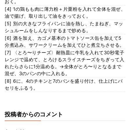
おく。
[4] 1の鶏もも肉に薄力粉＋片栗粉を入れて全体を混ぜ、
油で揚げ、取り出して油をきっておく。
[5] 別の大きなフライパンに油を熱し、たまねぎ、マッ
シュルームをしんなりするまで炒める。
[6] 酒を加え、カゴメ基本のトマトソース缶を加えて5
分煮込み、サワークリームを加えてひと煮立ちさせる。
[7] 〈とろ〜りチーズ〉耐熱皿に牛乳を入れて30秒電子
レンジで温めて、とろけるスライスチーズをちぎって入
れたらさらに1分温める。→全体がとろ〜りとなるまで
混ぜ、3のパンの中に入れる。
[8] 6に、4のチキンと7のパンを盛り付け、仕上げにパ
セリをふるう。
投稿者からのコメント