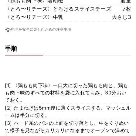
〈鶏もも肉下味〉塩胡椒
適量
〈とろ〜りチーズ〉とろけるスライスチーズ
7枚
〈とろ〜りチーズ〉牛乳
大さじ3
料理を安全に楽しむための注意事項
手順
[1] 〈鶏もも肉下味〉一口大に切った鶏もも肉と、鶏も
も肉下味のすべての材料を袋に入れてもみ、30分おい
ておく。
[2] たまねぎは5mm厚に薄くスライスする。マッシュル
ームは半分に切る。
[3] ハード系のパンの上面を切り落とし、中をくりぬい
て様子を見ながらカリカリになるまでオーブンで温めて