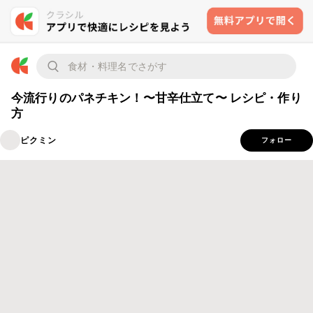
今流行りのパネチキン！〜甘辛仕立て〜 レシピ・作り
方
ピクミン
フォロー