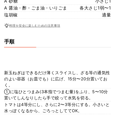
A 砂糖
小さじ1
A 醤油・酢・ごま油・いりごま
各大さじ1弱〜1
塩胡椒
適量
料理を安全に楽しむための注意事項
手順
新玉ねぎはできるだけ薄くスライスし、ざる等の通気性
のよい容器（お皿でも）に広げ、15分〜20分置いてお
く。
①に塩ひとつまみ(3本指でつまむ量)をふり、5〜10分
置いてしんなりしたら手で絞って水気を切る。
トマトは4等分にし、さらに2〜3等分にする。小さいと
水っぽくなるから、ごろっとしててOK。