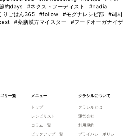
節約days
#ネクストフーディスト
#nadia
くりごはん365
#follow
#モグナレシピ部
#레시
best
#薬膳漢方マイスター
#フードオーガナイザ
。
ゴリ一覧
メニュー
クラシルについて
トップ
クラシルとは
レシピリスト
運営会社
コラム一覧
利用規約
ピックアップ一覧
プライバシーポリシー