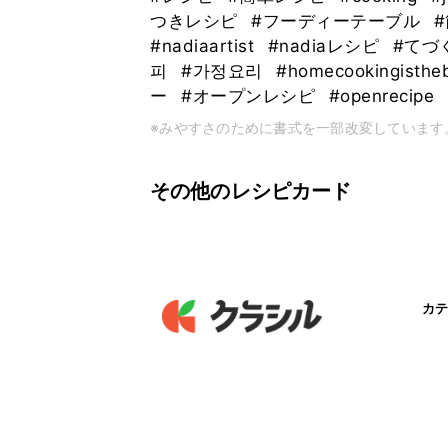
つきレシピ
#フーディーテーブル
#
#nadiaartist
#nadiaレシピ
#てづ
피
#가정요리
#homecookingisthe
ー
#オープンレシピ
#openrecipe
※みやすさのために書式を一部改変しています
その他のレシピカード
カテ