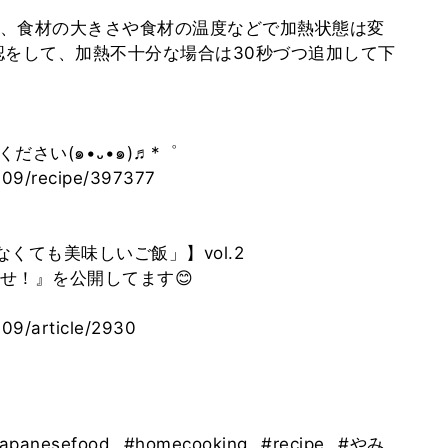
、食材の大きさや食材の温度などで加熱状態は変
認をして、加熱不十分な場合は30秒づつ追加して下
ださい(๑•᎑•๑)♬*゜
109/recipe/397377
くても美味しいご飯」】vol.2
せ！』を公開してます😊
109/article/2930
japanesefood
#homecooking
#recipe
#やみ