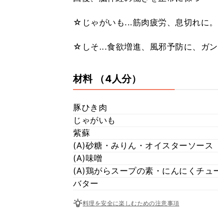
☆じゃがいも...筋肉疲労、息切れに
☆しそ...食欲増進、風邪予防に、
材料
（4人分）
豚ひき肉
じゃがいも
紫蘇
(A)砂糖・みりん・オイスターソース
(A)味噌
(A)鶏がらスープの素・にんにくチュ
バター
料理を安全に楽しむための注意事項