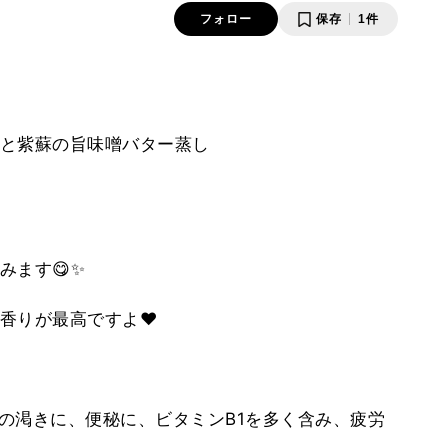
フォロー
保存
1件
と紫蘇の旨味噌バター蒸し
みます😋✨
香りが最高ですよ❤️
の渇きに、便秘に、ビタミンB1を多く含み、疲労