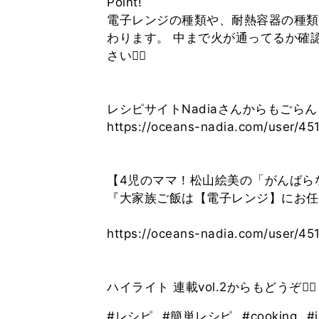
Point!
電子レンジの種類や、耐熱容器の種類
わります。 中まで火が通ってるか確
さい💁‍♀️
レシピサイトNadiaさんからもごらんく
https://oceans-nadia.com/user/45
【4児のママ！松山絵美の「がんばらな
『大家族ご飯は【電子レンジ】にお任
https://oceans-nadia.com/user/45
ハイライト 連載vol.2からもどうぞ🙇‍♀️
#レシピ
#簡単レシピ
#cooking
#