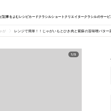
ピ
記事をよむ
レシピカード
クラシルショート
クリエイター
クラシルのサービ
ゃが
レンジで簡単！！じゃがいもとひき肉と紫蘇の旨味噌バター
1/5