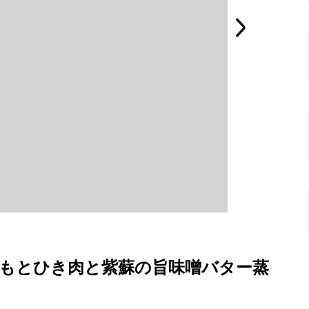
゙いもとひき肉と紫蘇の旨味噌バター蒸