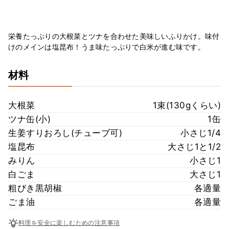
栄養たっぷりの大根菜とツナを合わせた美味しいふりかけ。味付
けのメインは塩昆布！うま味たっぷりで白米が進む味です。
材料
大根菜
1束(130gくらい)
ツナ缶(小)
1缶
生姜すりおろし(チューブ可)
小さじ1/4
塩昆布
大さじ1と1/2
みりん
小さじ1
白ごま
大さじ1
粗びき黒胡椒
各適量
ごま油
各適量
料理を安全に楽しむための注意事項