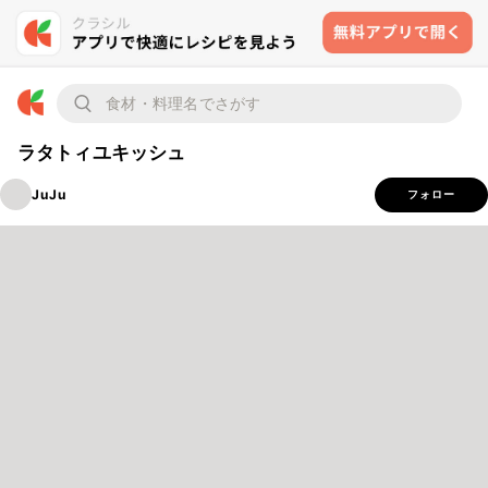
ラタトィユキッシュ
JuJu
フォロー