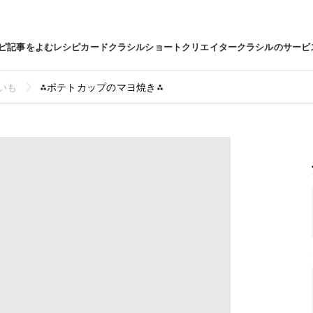
ピ
記事をよむ
レシピカード
クラシルショート
クリエイター
クラシルのサービ
いも
⁂ポテトカップのマヨ焼き⁂