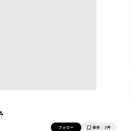
⁂
フォロー
保存
2件