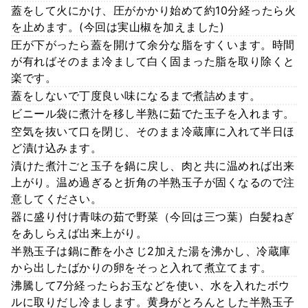
蓋をして火にかけ、圧がかかり始めて約10分経ったら火
を止めます。(今回は実山椒を加えました)
圧が下がったら蓋を開けて余分な脂をすくいます。時間
が有ればそのまま冷まして白く固まった脂を取り除くと
楽です。
蓋をしないで丁度良い味になるまで煮詰めます。
ビニール袋に煮汁を移し半熟に茹でた玉子を入れます。
空気を抜いて口を閉じ、そのまま冷蔵庫に入れて半日ほ
ど漬け込みます。
漬けた煮汁ごと玉子を鍋に戻し、肉と共に温めれば出来
上がり。温め過ぎると折角の半熟玉子が固くなるので注
意してください。
器に盛り付け青味の茹で野菜（今回は三つ葉）白髪ねぎ
をあしらえば出来上がり。
半熟玉子は鍋に酢を小さじ2加えた湯を沸かし、冷蔵庫
から出したばかりの卵をそっと入れて煮立てます。
沸騰して7分経ったらお玉などを使い、水を入れたボウ
ルに取りだし冷まします。黄身がとろんとした半熟玉子