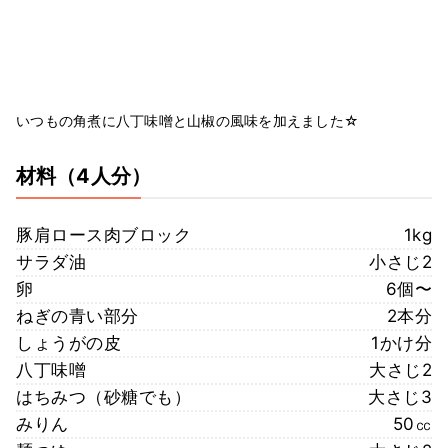
いつもの角煮に八丁味噌と山椒の風味を加えました☆
材料
（4人分）
豚肩ロース肉ブロック
1kg
サラダ油
小さじ2
卵
6個〜
ねぎの青い部分
2本分
しょうがの皮
1かけ分
八丁味噌
大さじ2
はちみつ（砂糖でも）
大さじ3
みりん
50㏄