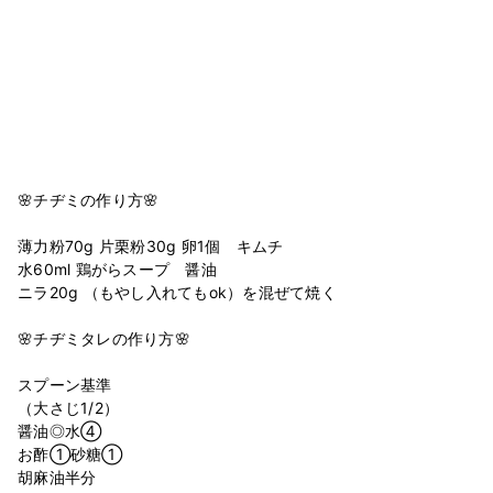
🌸チヂミの作り方🌸
薄力粉70g 片栗粉30g 卵1個 キムチ
水60ml 鶏がらスープ 醤油
ニラ20g （もやし入れてもok）を混ぜて焼く
🌸チヂミタレの作り方🌸
スプーン基準
（大さじ1/2）
醤油◎水④
お酢①砂糖①
胡麻油半分