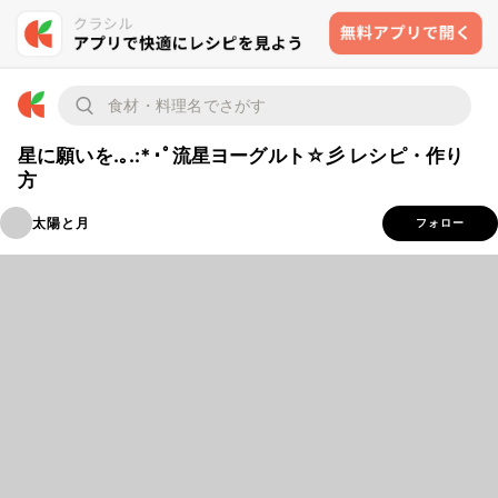
星に願いを.｡.:*･ﾟ流星ヨーグルト☆彡 レシピ・作り
方
太陽と月
フォロー