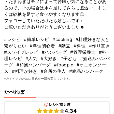
・たまねぎはモノによって苦味が気になることがあ
るので、その場合は水を足してさらに煮込む、もし
くは砂糖を足すと食べやすくなります◎
フォローしていただけたら嬉しいです♪
ご覧いただきありがとうございました☻
#レシピ
#簡単レシピ
#cooking
#料理好きな人と
繋がりたい
#料理初心者
#献立
#料理
#作り置き
#スワイプレシピ
#ハンバーグ
#管理栄養士
#料
理レシピ
#人気
#大好き
#子ども
#煮込みハンバ
ーグ
#和風ハンバーグ
#foodpic
#オニオンソー
ス
#料理が好き
#台所の住人
#絶品ハンバーグ
※みやすさのために書式を一部改変しています。
たべれぽ
レシピ満足度
4.34