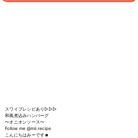
スワイプレシピあり▷▷▷
和風煮込みハンバーグ
〜オニオンソース〜
Follow me @mii.recipe
こんにちはみーです☻