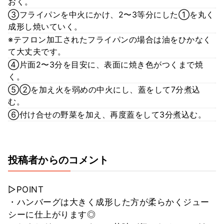
おく。
③フライパンを中火にかけ、2〜3等分にした①を丸く
成形し焼いていく。
※テフロン加工されたフライパンの場合は油をひかなく
て大丈夫です。
④片面2〜3分を目安に、表面に焼き色がつくまで焼
く。
⑤②を加え火を弱めの中火にし、蓋をして7分煮込
む。
⑥付け合せの野菜を加え、再度蓋をして3分煮込む。
投稿者からのコメント
▷POINT
・ハンバーグは大きく成形した方が柔らかくジュー
シーに仕上がります◎