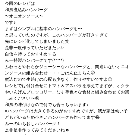
今回のレシピは
和風煮込みハンバーグ
〜オニオンソース〜
です♪
まずはシンプルに基本のハンバーグを〜
と思っていたのですが、このハンバーグが好きすぎて
先にレシピ化してしまいました笑
是非一度作っていただきたい✨
自信を持っておすすめする
みー特製ハンバーグです(*^^*)
ふわっとやわらかジューシーなハンバーグと、間違いないオニオ
ンソースの組み合わせ・・・ごはん止まらん🤭
煮込むので生焼けの心配も少なく、作りやすいですよ◎
レシピでは付け合せにトマト＆アスパラを添えてますが、オクラ
やいんげんブロッコリー、なす等色々な食材と組み合わせてお楽
しみください〜🤤
和風の味付けなので何でも合っちゃいます♪
※ハンバーグは大きく作るのがおすすめですが、我が家は幼い子
どもがいるため小さいハンバーグも作ってます😂
みーのいちおしハンバーグ！
是非是非作ってみてくださいね☻