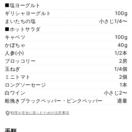
■塩ヨーグルト
ギリシャヨーグルト
100g
まいたちの塩
小さじ1/4〜
■ホットサラダ
キャベツ
100g
かぼちゃ
40g
人参(小)
1/2本
ブロッコリー
2房
玉ねぎ
1/4個
ミニトマト
2個
ロングソーセージ
1本
白ワイン
小さじ2〜
粗挽きブラックペッパー・ピンクペッパー
適量
料理を安全に楽しむための注意事項
手順