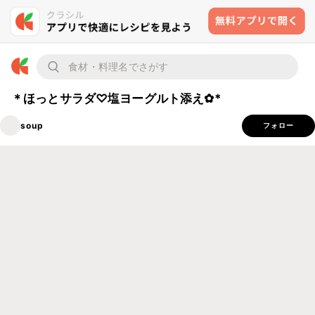
＊ほっとサラダ♡塩ヨーグルト添え✿*
soup
フォロー