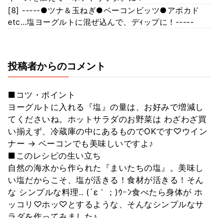
[8] -----●ツナ＆玉ねぎ●ベーコンビッツ●アボカド
etc…塩ヨーグルトに混ぜ込んで、デｨップに！-----
投稿者からのコメント
■コツ・ポイント
ヨーグルトに入れる『塩』の量は、お好みで増減し
てくださいね。ホットサラダのお野菜は わざわざ買
い揃えず、冷蔵庫の中にあるものでOKです♡ウイン
ナー → ベーコンでも美味しいですよ♪
■このレシピの生い立ち
自然の海水から作られた『まいたちの塩』。美味し
い塩だからこそ、塩が活きる！食材が活きる！そん
な シンプルな料理‥ (´ε｀；)ｳｰﾝ食べたら身体が ホ
ッコリ♡ホッ♡とするような、そんなシンプルなサ
ラダを作ってみました♪