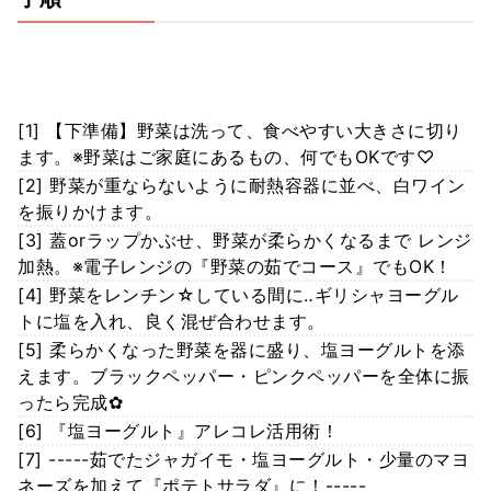
[1] 【下準備】野菜は洗って、食べやすい大きさに切り
ます。※野菜はご家庭にあるもの、何でもOKです♡
[2] 野菜が重ならないように耐熱容器に並べ、白ワイン
を振りかけます。
[3] 蓋orラップかぶせ、野菜が柔らかくなるまで レンジ
加熱。※電子レンジの『野菜の茹でコース』でもOK！
[4] 野菜をレンチン☆している間に‥ギリシャヨーグル
トに塩を入れ、良く混ぜ合わせます。
[5] 柔らかくなった野菜を器に盛り、塩ヨーグルトを添
えます。ブラックペッパー・ピンクペッパーを全体に振
ったら完成✿
[6] 『塩ヨーグルト』アレコレ活用術！
[7] -----茹でたジャガイモ・塩ヨーグルト・少量のマヨ
ネーズを加えて『ポテトサラダ』に！-----