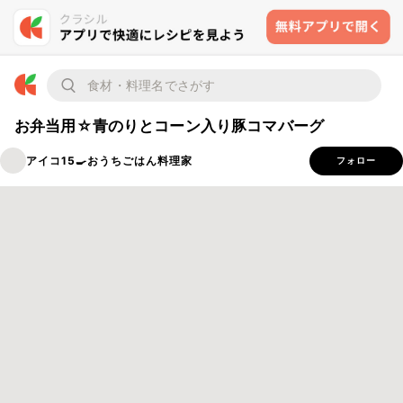
お弁当用☆青のりとコーン入り豚コマバーグ
アイコ15🍳おうちごはん料理家
フォロー