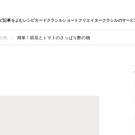
ピ
記事をよむ
レシピカード
クラシルショート
クリエイター
クラシルのサービ
え物
簡単！胡瓜とトマトのさっぱり酢の物