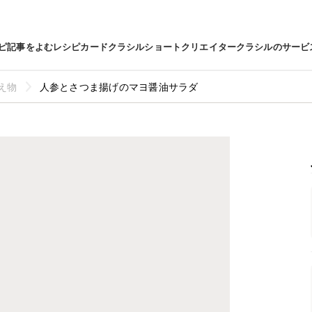
ピ
記事をよむ
レシピカード
クラシルショート
クリエイター
クラシルのサービ
え物
人参とさつま揚げのマヨ醤油サラダ