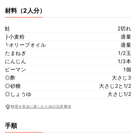
材料
（2人分）
鮭
2切れ
├小麦粉
適量
└オリーブオイル
適量
たまねぎ
1/2玉
にんじん
1/3本
ピーマン
1個
◎酢
大さじ3
◎砂糖
大さじ2と1/2
◎しょうゆ
大さじ1/2
料理を安全に楽しむための注意事項
手順