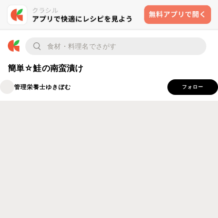
簡単☆鮭の南蛮漬け
管理栄養士ゆきぼむ
フォロー