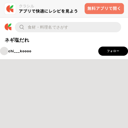
ネギ塩だれ
chi___koooo
フォロー