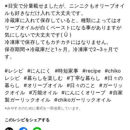
※目安で分量載せましたが、ニンニクもオリーブオイ
ルも好きなだけ入れて大丈夫です。
冷蔵庫に入れて保存していると、種類によってはオ
リーブオイルが白くペーストになる事がありますが
気にしないで大丈夫です( Ü )
冷凍庫で保存してもカチカチにはなりません。
保存期間→冷蔵庫だと1ヶ月。冷凍庫で2~3ヶ月で
す。
#レシピ
#にんにく
#時短家事
#recipe
#chiko
レシピ
#暮らしを楽しむ
#丁寧な暮らし
#日々の
暮らし
#オリーブオイル
#日々のこと
#ガーリッ
クオイル
#万能オイル
#にんにくオリーブ
#自家
製ガーリックオイル
#chikoガーリックオイル
※みやすさのために書式を一部改変しています。
このレシピをシェアする