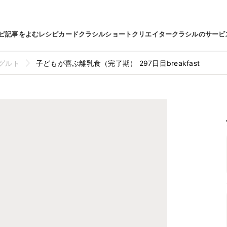
ピ
記事をよむ
レシピカード
クラシルショート
クリエイター
クラシルのサービ
グルト
子どもが喜ぶ離乳食（完了期） 297日目breakfast