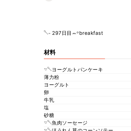
𓌈˒˒ 297日目ꕀ꙳breakfast
材料
𓎻𓌈ヨーグルトパンケーキ
薄力粉
ヨーグルト
卵
牛乳
塩
砂糖
𓎻𓌈魚肉ソーセージ
𓎻𓌈ほうれん草のコーンソテー