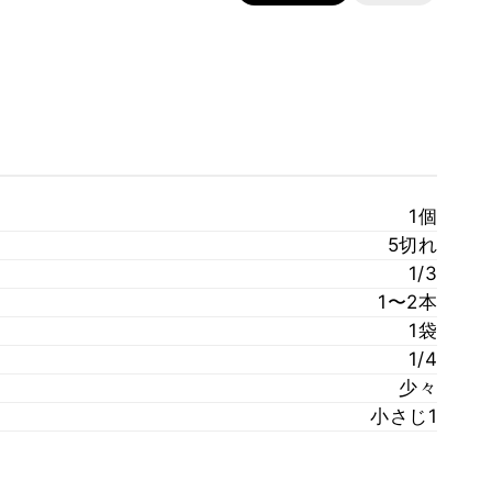
1個
5切れ
1/3
1〜2本
1袋
1/4
少々
小さじ1