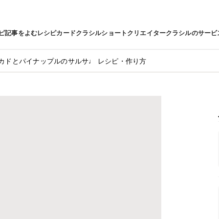
ピ
記事をよむ
レシピカード
クラシルショート
クリエイター
クラシルのサービ
カドとパイナップルのサルサ♩ レシピ・作り方