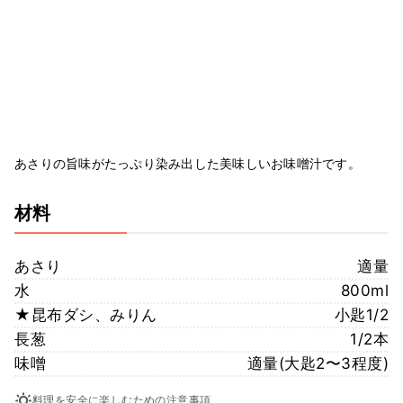
あさりの旨味がたっぷり染み出した美味しいお味噌汁です。
材料
あさり
適量
水
800ml
★昆布ダシ、みりん
小匙1/2
長葱
1/2本
味噌
適量(大匙2〜3程度)
料理を安全に楽しむための注意事項