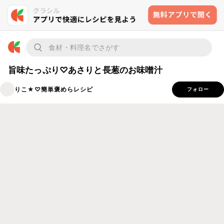
旨味たっぷり♡あさりと長葱のお味噌汁
りこ★♡簡単褒めらレシピ
フォロー