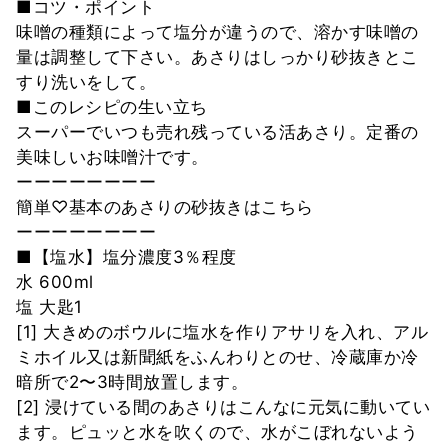
■コツ・ポイント
味噌の種類によって塩分が違うので、溶かす味噌の
量は調整して下さい。あさりはしっかり砂抜きとこ
すり洗いをして。
■このレシピの生い立ち
スーパーでいつも売れ残っている活あさり。定番の
美味しいお味噌汁です。
ーーーーーーーー
簡単♡基本のあさりの砂抜きはこちら
ーーーーーーーー
■【塩水】塩分濃度3％程度
水 600ml
塩 大匙1
[1] 大きめのボウルに塩水を作りアサリを入れ、アル
ミホイル又は新聞紙をふんわりとのせ、冷蔵庫か冷
暗所で2〜3時間放置します。
[2] 浸けている間のあさりはこんなに元気に動いてい
ます。ピュッと水を吹くので、水がこぼれないよう