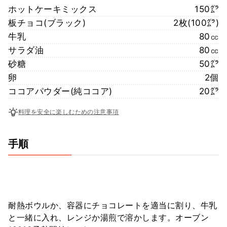
ホットケーキミックス
150㌘
板チョコ(ブラック)
2枚(100㌘)
牛乳
80㏄
サラダ油
80㏄
砂糖
50㌘
卵
2個
ココアパウダー(純ココア)
20㌘
料理を安全に楽しむための注意事項
手順
耐熱ボウルか、容器にチョコレートを適当に割り、牛乳
と一緒に入れ、レンジか湯煎で溶かします。オーブン