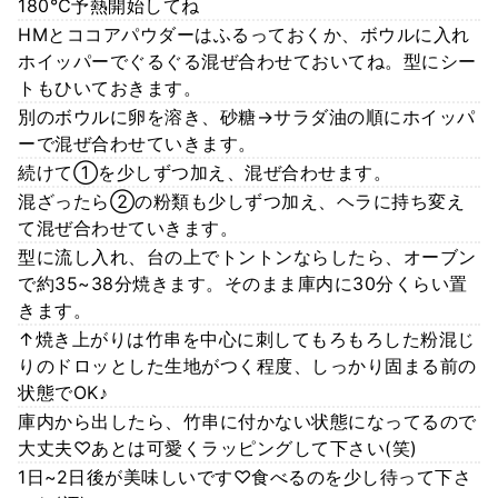
180℃予熱開始してね
HMとココアパウダーはふるっておくか、ボウルに入れ
ホイッパーでぐるぐる混ぜ合わせておいてね。型にシー
トもひいておきます。
別のボウルに卵を溶き、砂糖→サラダ油の順にホイッパ
ーで混ぜ合わせていきます。
続けて①を少しずつ加え、混ぜ合わせます。
混ざったら②の粉類も少しずつ加え、ヘラに持ち変え
て混ぜ合わせていきます。
型に流し入れ、台の上でトントンならしたら、オーブン
で約35~38分焼きます。そのまま庫内に30分くらい置
きます。
↑焼き上がりは竹串を中心に刺してもろもろした粉混じ
りのドロッとした生地がつく程度、しっかり固まる前の
状態でOK♪
庫内から出したら、竹串に付かない状態になってるので
大丈夫♡あとは可愛くラッピングして下さい(笑)
1日~2日後が美味しいです♡食べるのを少し待って下さ