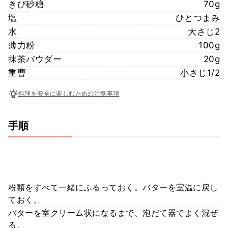
きび砂糖
70g
塩
ひとつまみ
水
大さじ2
薄力粉
100g
抹茶パウダー
20g
重曹
小さじ1/2
料理を安全に楽しむための注意事項
手順
粉類をすべて一緒にふるっておく。バターを室温に戻し
ておく。
バターを室クリーム状になるまで、泡だて器でよく混ぜ
る。