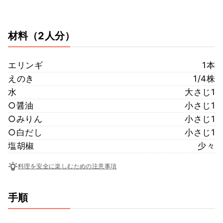
材料
（2人分）
エリンギ
1本
えのき
1/4株
水
大さじ1
○醤油
小さじ1
○みりん
小さじ1
○白だし
小さじ1
塩胡椒
少々
料理を安全に楽しむための注意事項
手順