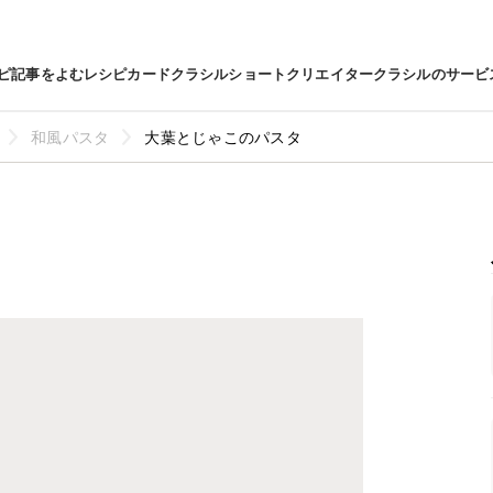
ピ
記事をよむ
レシピカード
クラシルショート
クリエイター
クラシルのサービ
和風パスタ
大葉とじゃこのパスタ