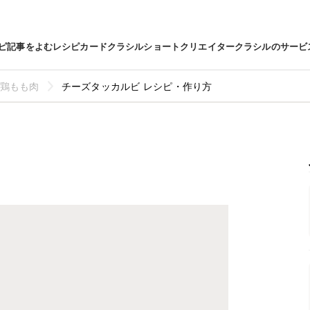
ピ
記事をよむ
レシピカード
クラシルショート
クリエイター
クラシルのサービ
鶏もも肉
チーズタッカルビ レシピ・作り方