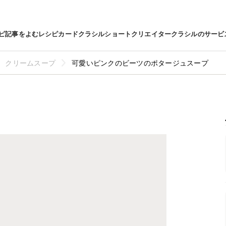
ピ
記事をよむ
レシピカード
クラシルショート
クリエイター
クラシルのサービ
クリームスープ
可愛いピンクのビーツのポタージュスープ