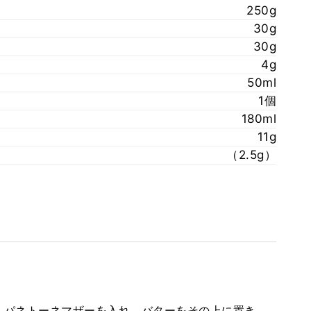
250g
30g
30g
4g
50ml
1個
180ml
11g
（2.5g）
、パネトーネマザーを入れ、バターをその上に置き、