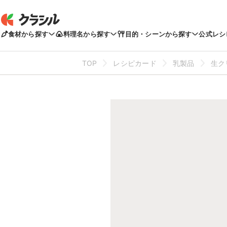
食材から探す
料理名から探す
目的・シーンから探す
公式レシ
TOP
レシピカード
乳製品
生ク