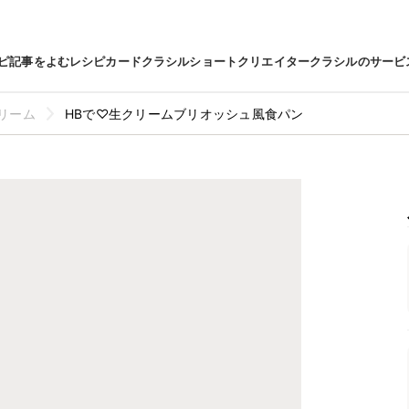
ピ
記事をよむ
レシピカード
クラシルショート
クリエイター
クラシルのサービ
リーム
HBで♡生クリームブリオッシュ風食パン