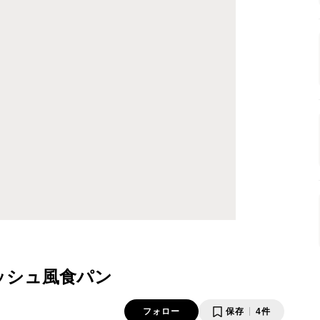
ッシュ風食パン
フォロー
保存
4件