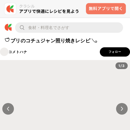
𓎩 ブリのコチュジャン照り焼きレシピ 𓂅
コメトハナ
フォロー
1/3