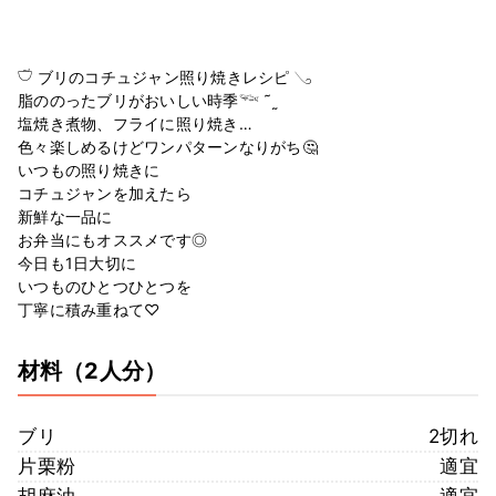
𓎩 ブリのコチュジャン照り焼きレシピ 𓂅
脂ののったブリがおいしい時季𓆝 ˜˷
塩焼き煮物、フライに照り焼き…
色々楽しめるけどワンパターンなりがち🤔
いつもの照り焼きに
コチュジャンを加えたら
新鮮な一品に
お弁当にもオススメです◎
今日も1日大切に
いつものひとつひとつを
丁寧に積み重ねて♡
材料
（2人分）
ブリ
2切れ
片栗粉
適宜
胡麻油
適宜