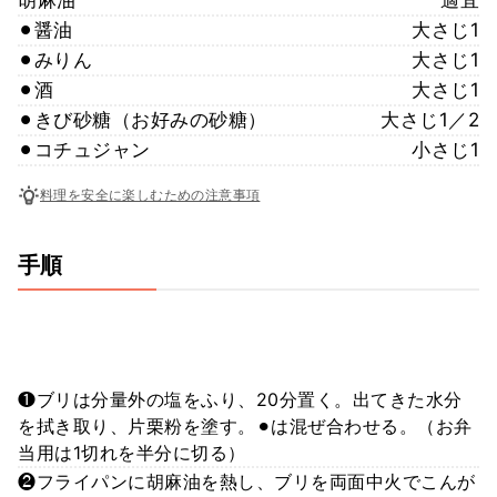
⚫︎醤油
大さじ1
⚫︎みりん
大さじ1
⚫︎酒
大さじ1
⚫︎きび砂糖（お好みの砂糖）
大さじ1／2
⚫︎コチュジャン
小さじ1
料理を安全に楽しむための注意事項
手順
❶ブリは分量外の塩をふり、20分置く。出てきた水分
を拭き取り、片栗粉を塗す。⚫︎は混ぜ合わせる。（お弁
当用は1切れを半分に切る）
❷フライパンに胡麻油を熱し、ブリを両面中火でこんが