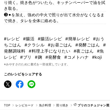
り焼く。焼き色がついたら、キッチンペーパーで油を拭
き取る。
❸⚫︎を加え、強めの中火で照りが出て水分がなくなるま
で焼き、タレを全体に絡める。
#レシピ
#腸活
#腸活レシピ
#簡単レシピ
#おう
ちごはん
#クラシル
#お昼ごはん
#発酵ごはん
#
発酵調味料
#料理上手になりたい
#夜ごはん
#魚
レシピ
#ブリ
#麹
#発酵食
#コメトハナ
#koji
※みやすさのために書式を一部改変しています。
このレシピをシェアする
TOP
レシピカード
魚介料理
照り焼き
𓎩 ブリのコチュジャン照