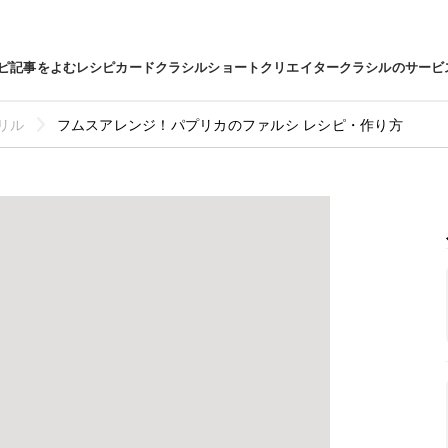
ピ
記事をよむ
レシピカード
クラシルショート
クリエイター
クラシルのサービ
リル
フムスアレンジ！パプリカのファルシ レシピ・作り方