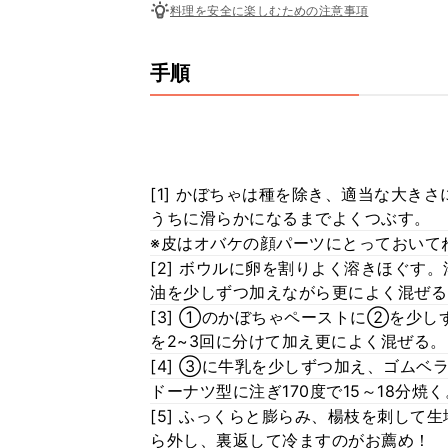
料理を安全に楽しむための注意事項
手順
[1] かぼちゃは種を除き、適当な大き
うちに滑らかになるまでよくつぶす。
※皮はオバケの顔パーツにとっておいて
[2] ボウルに卵を割りよく溶きほぐす
油を少しずつ加えながら更によく混ぜる
[3] ①のかぼちゃペーストに②を少
を2~3回に分けて加え更によく混ぜる。
[4] ③に牛乳を少しずつ加え、ゴム
ドーナツ型に注ぎ170度で15～18分焼く
[5] ふっくらと膨らみ、楊枝を刺して
ら外し、裏返して冷ますのがお薦め！