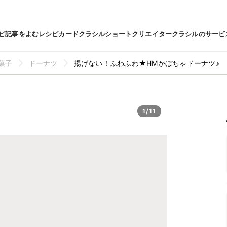
ピ
記事をよむ
レシピカード
クラシルショート
クリエイター
クラシルのサービ
菓子
ドーナツ
揚げない！ふわふわ★HMかぼちゃドーナツ♪
1/11