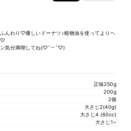
ふんわり♡優しいドーナツ♪植物油を使ってよりヘ
♡
気分満喫してね(♡˘︶˘♡)
正味250g
200g
2個
大さじ2(40g)
大さじ4 (60cc)
大さじ1~