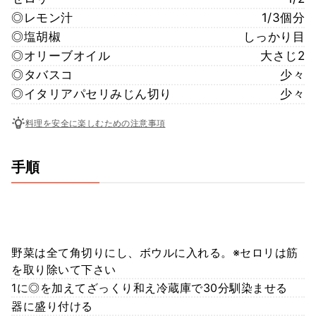
◎レモン汁
1/3個分
◎塩胡椒
しっかり目
◎オリーブオイル
大さじ2
◎タバスコ
少々
◎イタリアパセリみじん切り
少々
料理を安全に楽しむための注意事項
手順
野菜は全て角切りにし、ボウルに入れる。※セロリは筋
を取り除いて下さい
1に◎を加えてざっくり和え冷蔵庫で30分馴染ませる
器に盛り付ける