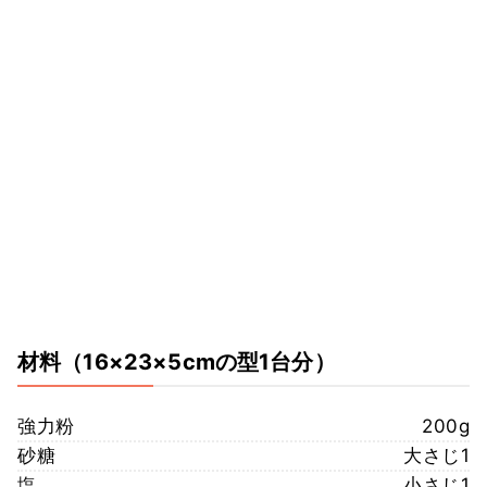
材料
（16×23×5cmの型1台分）
強力粉
200g
砂糖
大さじ1
塩
小さじ1