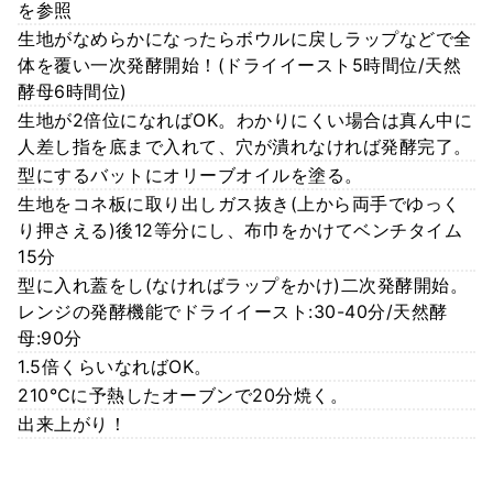
を参照
生地がなめらかになったらボウルに戻しラップなどで全
体を覆い一次発酵開始！(ドライイースト5時間位/天然
酵母6時間位)
生地が2倍位になればOK。わかりにくい場合は真ん中に
人差し指を底まで入れて、穴が潰れなければ発酵完了。
型にするバットにオリーブオイルを塗る。
生地をコネ板に取り出しガス抜き(上から両手でゆっく
り押さえる)後12等分にし、布巾をかけてベンチタイム
15分
型に入れ蓋をし(なければラップをかけ)二次発酵開始。
レンジの発酵機能でドライイースト:30-40分/天然酵
母:90分
1.5倍くらいなればOK。
210℃に予熱したオーブンで20分焼く。
出来上がり！