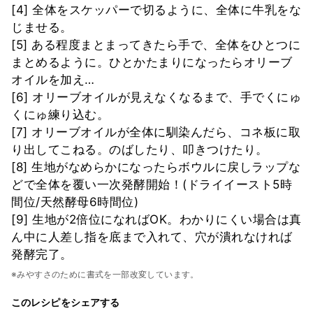
[4] 全体をスケッパーで切るように、全体に牛乳をな
じませる。
[5] ある程度まとまってきたら手で、全体をひとつに
まとめるように。ひとかたまりになったらオリーブ
オイルを加え…
[6] オリーブオイルが見えなくなるまで、手でくにゅ
くにゅ練り込む。
[7] オリーブオイルが全体に馴染んだら、コネ板に取
り出してこねる。のばしたり、叩きつけたり。
[8] 生地がなめらかになったらボウルに戻しラップな
どで全体を覆い一次発酵開始！(ドライイースト5時
間位/天然酵母6時間位)
[9] 生地が2倍位になればOK。わかりにくい場合は真
ん中に人差し指を底まで入れて、穴が潰れなければ
発酵完了。
※みやすさのために書式を一部改変しています。
このレシピをシェアする