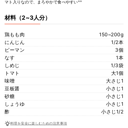
マト入りなので、まろやかで食べやすい^^
材料
（2~3人分）
鶏もも肉
150~200g
にんじん
1/2本
ピーマン
3個
なす
1本
しめじ
1/3袋
トマト
大1個
味噌
大さじ1
豆板醤
小さじ1
砂糖
小さじ1
しょうゆ
小さじ1
酢
小さじ1/2
料理を安全に楽しむための注意事項