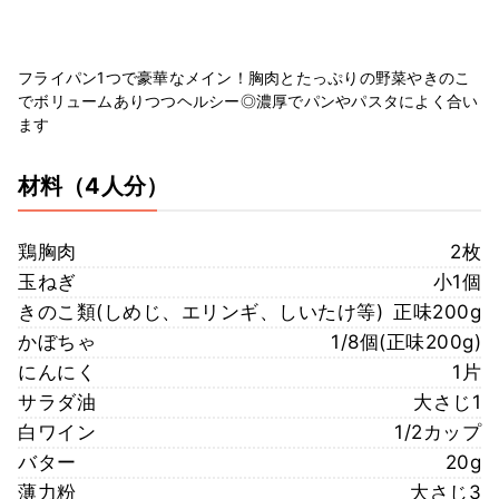
フライパン1つで豪華なメイン！胸肉とたっぷりの野菜やきのこ
でボリュームありつつヘルシー◎濃厚でパンやパスタによく合い
ます
材料
（4人分）
鶏胸肉
2枚
玉ねぎ
小1個
きのこ類(しめじ、エリンギ、しいたけ等)
正味200g
かぼちゃ
1/8個(正味200g)
にんにく
1片
サラダ油
大さじ1
白ワイン
1/2カップ
バター
20g
薄力粉
大さじ3