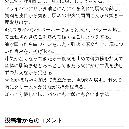
分に切り計4個にし、両面に塩こしょうをする。
フライパンにサラダ油とにんにくを入れて弱火で熱し、
胸肉を皮目から焼き、弱めの中火で両面こんがり焼き一
度取り出す。
4のフライパンをペーパーでさっと拭き、バターを熱し
て玉ねぎときのこを炒めて軽く塩こしょうをする。
油が回ったら白ワインを加えて強火で煮立たせ、底につ
いた旨みをこそげ取る。
汁気がなくなってきたら一度火を止めて薄力粉を加えて
全体に馴染ませどろっとしてきたら火にかけ牛乳を少し
ずつ加えながら混ぜる
☆とかぼちゃも加えて煮立たせ、4の肉を戻す。弱火で
肉にクリームをかけながら5分程煮る。
ほっこり優しい味。パンにもご飯にも合います◎
投稿者からのコメント