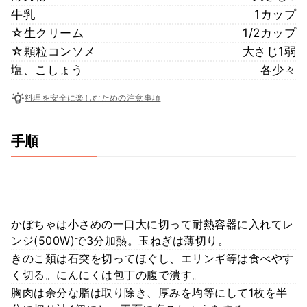
牛乳
1カップ
☆生クリーム
1/2カップ
☆顆粒コンソメ
大さじ1弱
塩、こしょう
各少々
料理を安全に楽しむための注意事項
手順
かぼちゃは小さめの一口大に切って耐熱容器に入れてレ
ンジ(500W)で3分加熱。玉ねぎは薄切り。
きのこ類は石突を切ってほぐし、エリンギ等は食べやす
く切る。にんにくは包丁の腹で潰す。
胸肉は余分な脂は取り除き、厚みを均等にして1枚を半