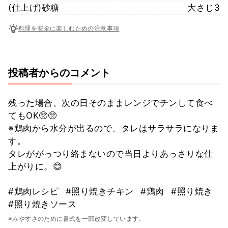
(仕上げ)砂糖
大さじ3
料理を安全に楽しむための注意事項
投稿者からのコメント
残った場合、次の日そのままレンジでチンして食べ
てもOK🥺🥺
※鶏肉から水分が出るので、タレはサラサラになりま
す。
タレががっつり絡まないので当日よりあっさりな仕
上がりに。😊
#鶏肉レシピ
#照り焼きチキン
#鶏肉
#照り焼き
#照り焼きソース
※みやすさのために書式を一部改変しています。