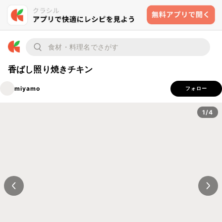
香ばし照り焼きチキン
miyamo
フォロー
1/4