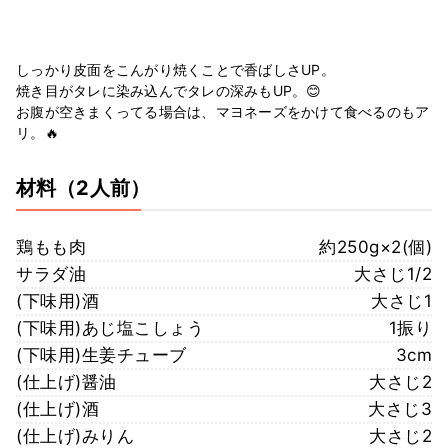
しっかり皮面をこんがり焼くことで香ばしさUP。
焼き目がタレに染み込んでタレの深みもUP。😊
お腹が空きまくってる場合は、マヨネーズをかけて食べるのもア
リ。🔥
材料
（2人前）
鶏もも肉
約250g×2(個)
サラダ油
大さじ1/2
(下味用)酒
大さじ1
(下味用)あじ塩こしょう
1振り
(下味用)生姜チューブ
3cm
(仕上げ)醤油
大さじ2
(仕上げ)酒
大さじ3
(仕上げ)みりん
大さじ2