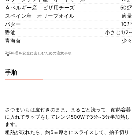
☆ベルギー産 ピザ用チーズ
50㌘
スペイン産 オリーブオイル
適量
バター
10㌘
醤油
小さじ1/2~
青海苔
少々
料理を安全に楽しむための注意事項
手順
さつまいもは皮付きのまま、まるごと洗って、耐熱容器
に入れてラップをしてレンジ500Wで3分~3分半加熱し
ます。
粗熱が取れたら、約5㎜厚さにスライスして、拍子切り