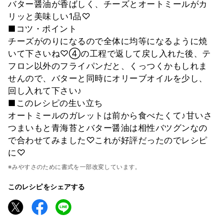
バター醤油が香ばしく、チーズとオートミールがカ
リッと美味しい1品♡
■コツ・ポイント
チーズがのりになるので全体に均等になるように焼
いて下さいね♡④の工程で返して戻し入れた後、テ
フロン以外のフライパンだと、くっつくかもしれま
せんので、バターと同時にオリーブオイルを少し、
回し入れて下さい♪
■このレシピの生い立ち
オートミールのガレットは前から食べたくて♪甘いさ
つまいもと青海苔とバター醤油は相性バツグンなの
で合わせてみました♡これが好評だったのでレシピ
に♡
※みやすさのために書式を一部改変しています。
このレシピをシェアする