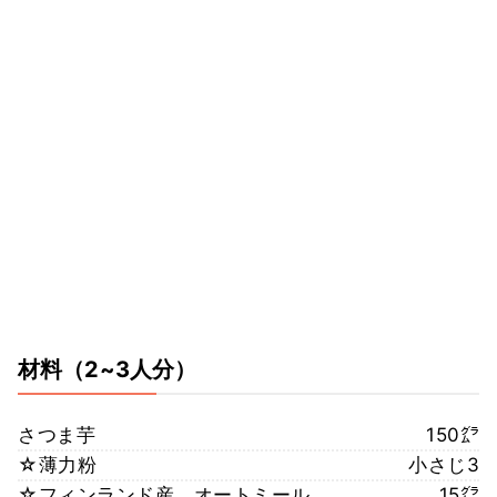
材料
（2~3人分）
さつま芋
150㌘
☆薄力粉
小さじ3
☆フィンランド産 オートミール
15㌘