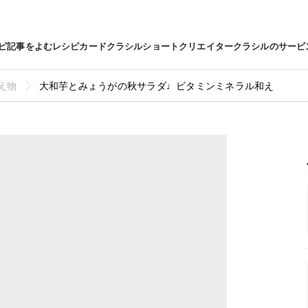
ピ
記事をよむ
レシピカード
クラシルショート
クリエイター
クラシルのサービ
え物
大和芋とみょうがの秋サラダ♩ビタミンミネラル和え