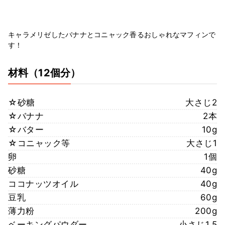
キャラメリゼしたバナナとコニャック香るおしゃれなマフィンで
す！
材料
（12個分）
☆砂糖
大さじ2
☆バナナ
2本
☆バター
10g
☆コニャック等
大さじ1
卵
1個
砂糖
40g
ココナッツオイル
40g
豆乳
60g
薄力粉
200g
ベーキングパウダー
小さじ1.5