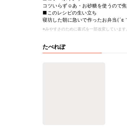
コツいらず☺あ・お砂糖を使うので焦
■このレシピの生い立ち
寝坊した朝に急いで作ったお弁当(´ε
※みやすさのために書式を一部改変しています
たべれぽ