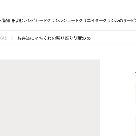
ピ
記事をよむ
レシピカード
クラシルショート
クリエイター
クラシルのサービ
め物
お弁当に☺ちくわの照り照り胡麻炒め