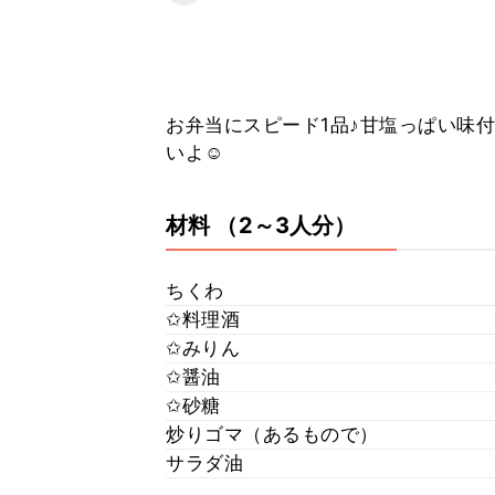
お弁当にスピード1品♪甘塩っぱい味
いよ☺
材料
（2～3人分）
ちくわ
✩料理酒
✩みりん
✩醤油
✩砂糖
炒りゴマ（あるもので）
サラダ油