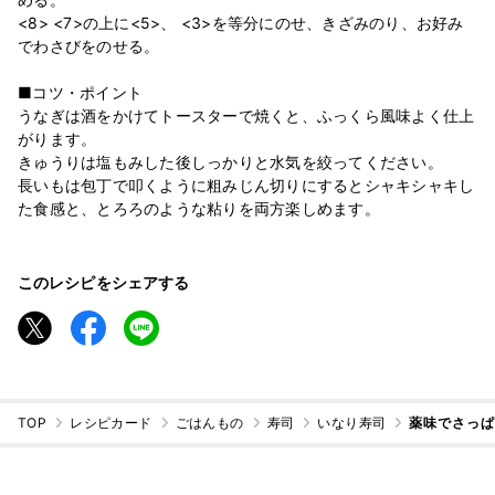
<8> <7>の上に<5>、 <3>を等分にのせ、きざみのり、お好み
でわさびをのせる。
■コツ・ポイント
うなぎは酒をかけてトースターで焼くと、ふっくら風味よく仕上
がります。
きゅうりは塩もみした後しっかりと水気を絞ってください。
長いもは包丁で叩くように粗みじん切りにするとシャキシャキし
た食感と、とろろのような粘りを両方楽しめます。
このレシピをシェアする
TOP
レシピカード
ごはんもの
寿司
いなり寿司
薬味でさっぱ