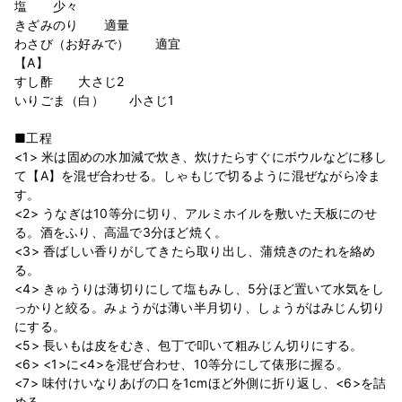
塩 少々
きざみのり 適量
わさび（お好みで） 適宜
【A】
すし酢 大さじ2
いりごま（白） 小さじ1
■工程
<1> 米は固めの水加減で炊き、炊けたらすぐにボウルなどに移し
て【A】を混ぜ合わせる。しゃもじで切るように混ぜながら冷ま
す。
<2> うなぎは10等分に切り、アルミホイルを敷いた天板にのせ
る。酒をふり、高温で3分ほど焼く。
<3> 香ばしい香りがしてきたら取り出し、蒲焼きのたれを絡め
る。
<4> きゅうりは薄切りにして塩もみし、5分ほど置いて水気をし
っかりと絞る。みょうがは薄い半月切り、しょうがはみじん切り
にする。
<5> 長いもは皮をむき、包丁で叩いて粗みじん切りにする。
<6> <1>に<4>を混ぜ合わせ、10等分にして俵形に握る。
<7> 味付けいなりあげの口を1cmほど外側に折り返し、<6>を詰
める。