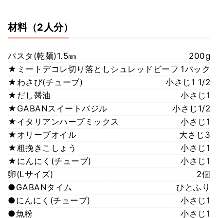
材料
（2人分）
パスタ(乾麺)1.5㎜
200g
★ミートデコレ切り落としシュレッドビーフ
1パック
★わさび(チューブ)
小さじ1 1/2
★だし醤油
小さじ1
★GABANスイートバジル
小さじ1/2
★イタリアンハーブミックス
小さじ1
★オリーブオイル
大さじ3
★粗挽きこしょう
小さじ1
★にんにく(チューブ)
小さじ1
卵(Lサイズ)
2個
●GABANタイム
ひとふり
●にんにく(チューブ)
小さじ1
●魚粉
小さじ1