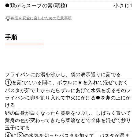
●鶏がらスープの素(顆粒)
小さじ1
料理を安全に楽しむための注意事項
手順
フライパンにお湯を沸かし、袋の表示通りに茹でる
①を茹でている間に、ボウルに★を入れて混ぜておく
パスタが茹で上がったらザルにあげて水気を切るそのフ
ライパンに卵を割り入れて中火にかける●を卵の上にか
ける
卵の白身が白くなったら黄身をつぶし、しばらく置いて
黄身の色が変わってきたら菜箸などで全体を混ぜて炒り
玉子にする
④に③の水気を切ったパスタを加えて、パスタが温ま