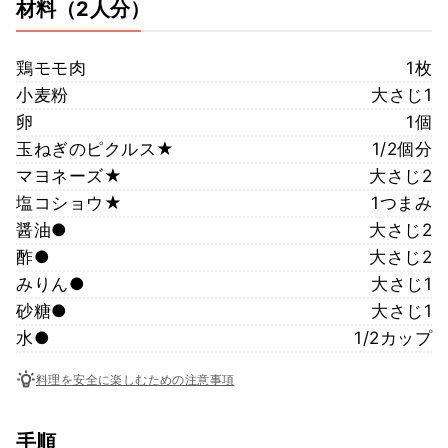
材料
（2人分）
鶏モモ肉
1枚
小麦粉
大さじ1
卵
1個
玉ねぎのピクルス★
1/2個分
マヨネーズ★
大さじ2
塩コショウ★
1つまみ
醤油●
大さじ2
酢●
大さじ2
みりん●
大さじ1
砂糖●
大さじ1
水●
1/2カップ
料理を安全に楽しむための注意事項
手順