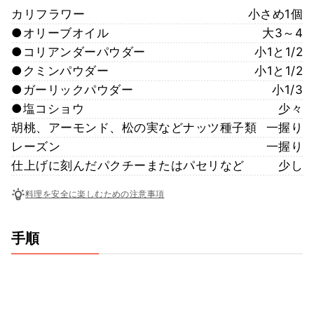
カリフラワー
小さめ1個
●オリーブオイル
大3～4
●コリアンダーパウダー
小1と1/2
●クミンパウダー
小1と1/2
●ガーリックパウダー
小1/3
●塩コショウ
少々
胡桃、アーモンド、松の実などナッツ種子類
一握り
レーズン
一握り
仕上げに刻んだパクチーまたはパセリなど
少し
料理を安全に楽しむための注意事項
手順