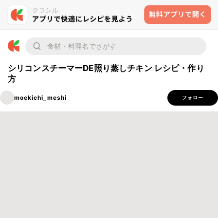
シリコンスチーマーDE照り蒸しチキン レシピ・作り
方
moekichi_meshi
フォロー