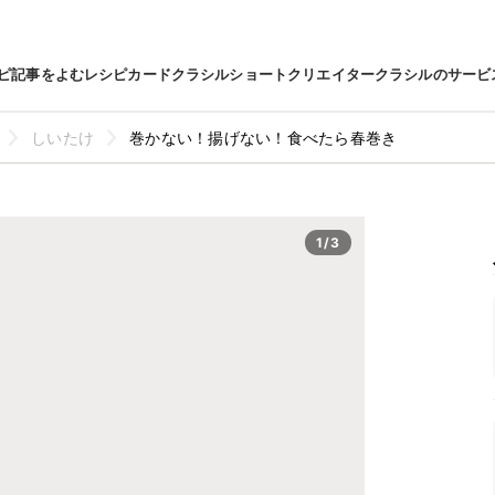
ピ
記事をよむ
レシピカード
クラシルショート
クリエイター
クラシルのサービ
しいたけ
巻かない！揚げない！食べたら春巻き
1/3