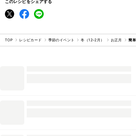
このレシピをシェアする
TOP
レシピカード
季節のイベント
冬（12–2月）
お正月
簡