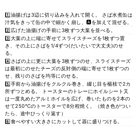
1️⃣油揚げは3辺に切り込みを入れて開く。 さば水煮缶は
汁気をきって缶の中で細かく崩し、🅰️を加えて混ぜる。
2️⃣広げた油揚げの手前に3枚ずつ大葉を並べる。
3️⃣大葉の上に端に寄せてスライスチーズを1枚ずつ置
き、その上にさばを1/4ずつ(だいたいで大丈夫)のせ
る。
4️⃣さばの上に更に大葉を3枚ずつのせ、スライスチーズ
は最初にのせたチーズの反対側の端に寄せて1枚ずつの
せ、残りのさばを均等にのせる。
5️⃣手前から油揚げをクルクル巻き、綴じ目を楊枝で2カ
所ずつとめる。 トースターのトレーにホイルシート又
は一度丸めたアルミホイルを広げ、巻いたものを2本の
せて250℃のトースターで8分程焼く。（焼き色がつい
たら、途中ひっくり返す）
6️⃣食べやすい大きさにカットして器に盛りつける。