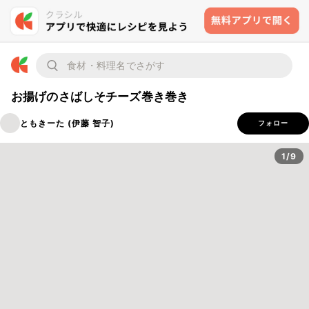
お揚げのさばしそチーズ巻き巻き
ともきーた (伊藤 智子)
フォロー
1/9