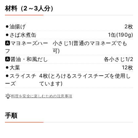
材料
（2～3人分）
⚫︎油揚げ
2枚
⚫︎さば水煮缶
1缶(190g)
🅰️マヨネーズハー
小さじ1(普通のマヨネーズでも
フ
可)
🅰️醤油・和風だし
各小さじ1/2
⚫︎大葉
12枚
⚫︎スライスチ
4枚(とろけるスライスチーズを使用し
ーズ
ています)
料理を安全に楽しむための注意事項
手順