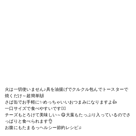
火は一切使いません♪具を油揚げでクルクル包んでトースターで
焼くだけ～超簡単🙌
さば缶でお手軽に✨めっちゃいいおつまみになりますよ👍
一口サイズで食べやすいです🙆‍♀️
チーズもとろけて美味しい～😋大葉もたっぷり入っているのでさ
っぱりと食べられます👌
お腹にもたまるっヘルシー節約レシピ♫